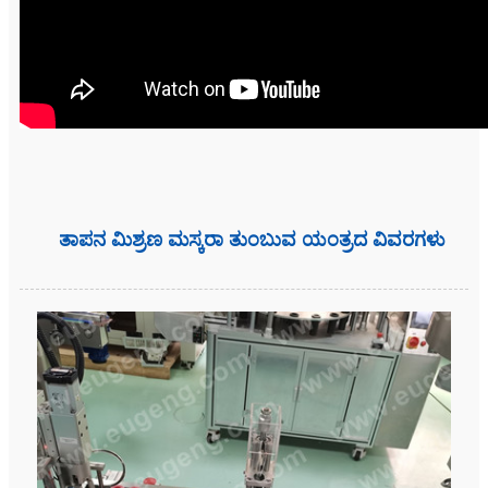
ತಾಪನ ಮಿಶ್ರಣ ಮಸ್ಕರಾ ತುಂಬುವ ಯಂತ್ರದ ವಿವರಗಳು