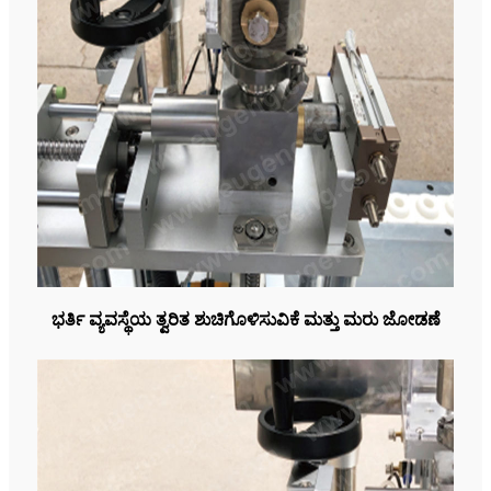
ಭರ್ತಿ ವ್ಯವಸ್ಥೆಯ ತ್ವರಿತ ಶುಚಿಗೊಳಿಸುವಿಕೆ ಮತ್ತು ಮರು ಜೋಡಣೆ