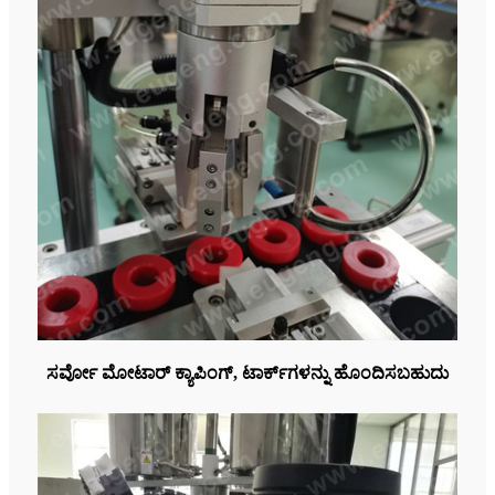
ಸರ್ವೋ ಮೋಟಾರ್ ಕ್ಯಾಪಿಂಗ್, ಟಾರ್ಕ್‌ಗಳನ್ನು ಹೊಂದಿಸಬಹುದು