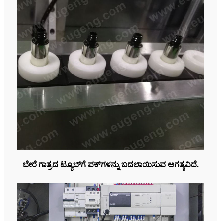
ಬೇರೆ ಗಾತ್ರದ ಟ್ಯೂಬ್‌ಗೆ ಪಕ್‌ಗಳನ್ನು ಬದಲಾಯಿಸುವ ಅಗತ್ಯವಿದೆ.