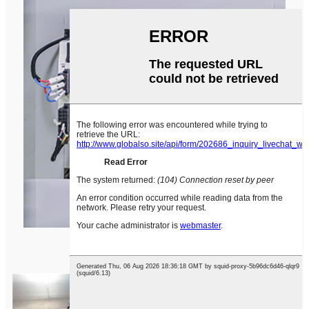
ಸರ್ವೋ ಮೋಟಾರ್ ಪ್ಯಾನಾಸೋನಿಕ್