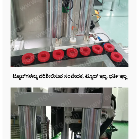
ಟ್ಯೂಬ್‌ಗಳನ್ನು ಪರಿಶೀಲಿಸುವ ಸಂವೇದಕ, ಟ್ಯೂಬ್ ಇಲ್ಲ, ಭರ್ತಿ ಇಲ್ಲ