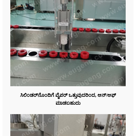
ಸಿಲಿಂಡರ್‌ನೊಂದಿಗೆ ವೈಪರ್ ಒತ್ತುವುದರಿಂದ, ಆನ್/ಆಫ್
ಮಾಡಬಹುದು