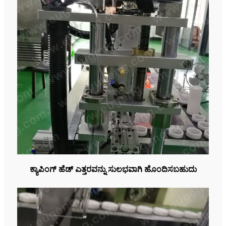
ಕ್ಯಾಪಿಂಗ್ ಹೆಡ್ ಎತ್ತರವನ್ನು ಸುಲಭವಾಗಿ ಹೊಂದಿಸಬಹುದು