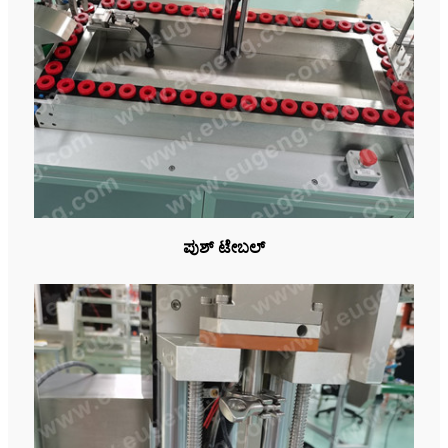
ಪುಶ್ ಟೇಬಲ್